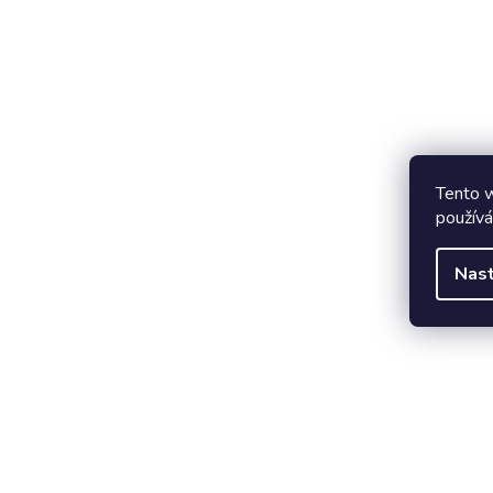
Jak si vychutnat mošt z červené řepy:
Tento mošt je skvělý nejen jako nápoj, ale také ja
Vyzkoušejte:
🍹
Jako osvěžující nápoj
: Pijte ho vychlazen
🥗
Do smoothie
: Přidejte ho do svého oblí
Tento w
🍲
Do polévek
: Použijte jako základ pro zel
používá
Skladování:
Nast
Díky šetrné pasteraci mošt vydrží otevřený 2 týdny 
spotřebovat. Zmizí ale mnohem dřív!
Nutriční hodnoty
Energetická hodnota
Tuky