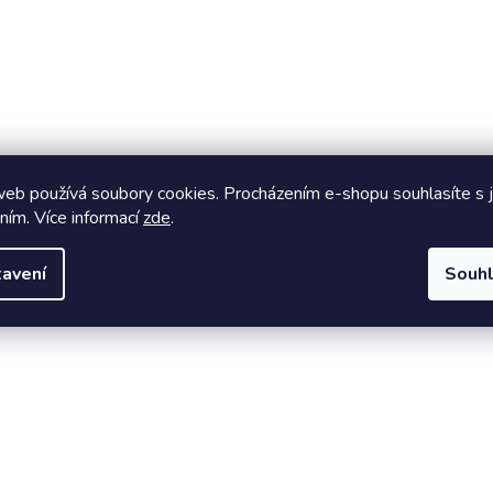
ko přísada do různých pokrmů.
ý pro maximální osvěžení.
beného smoothie pro extra dávku vitamínů.
eb používá soubory cookies. Procházením e-shopu souhlasíte s j
eninové polévky.
ním. Více informací
zde
.
avení
Souh
i mimo ledničku, takže se nemusíte bát, že byste ho nestihli
Na 100 ml výrobku
182 kJ/43 kcal
0,10 g