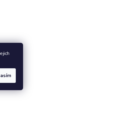
ejich
lasím