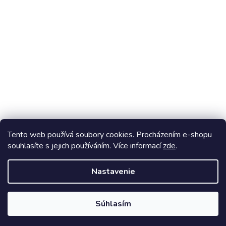
Stavebnice Ovovíčko
Tento web používá soubory cookies. Procházením e-shopu
souhlasíte s jejich používáním. Více informací
zde
.
Vytvoril Shoptet
Nastavenie
Copyright 2026
Ovocňák
. Všetky práva vyhradené.
Upraviť nastavenie cookies
Súhlasím