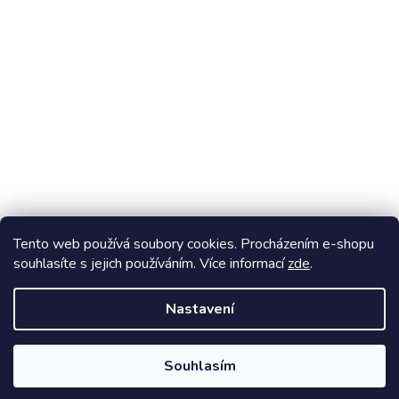
Stavebnice Ovovíčko
Tento web používá soubory cookies. Procházením e-shopu
souhlasíte s jejich používáním. Více informací
zde
.
Vytvořil Shoptet
Nastavení
Copyright 2026
Ovocňák
. Všechna práva vyhrazena.
Upravit nastavení cookies
Souhlasím