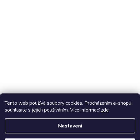
Stavebnice Ovovíčko
Tento web používá soubory cookies. Procházením e-shopu
souhlasíte s jejich používáním. Více informací
zde
.
Vytvořil Shoptet
Nastavení
Copyright 2026
Ovocňák
. Všechna práva vyhrazena.